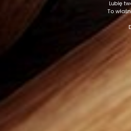
Lubię tw
To właśn