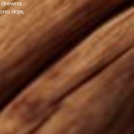
z drewna.
ono daje,
.